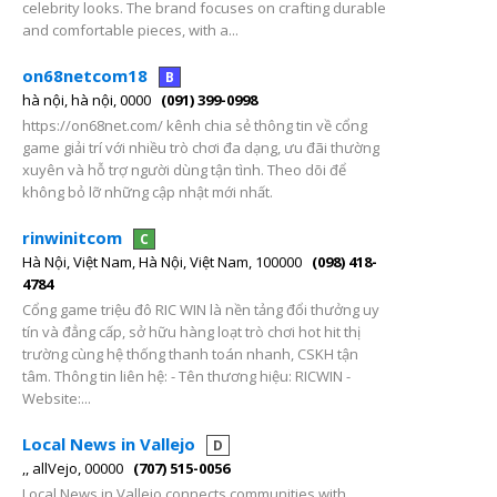
celebrity looks. The brand focuses on crafting durable
and comfortable pieces, with a...
on68netcom18
B
hà nội, hà nội, 0000
(091) 399-0998
https://on68net.com/ kênh chia sẻ thông tin về cổng
game giải trí với nhiều trò chơi đa dạng, ưu đãi thường
xuyên và hỗ trợ người dùng tận tình. Theo dõi để
không bỏ lỡ những cập nhật mới nhất.
rinwinitcom
C
Hà Nội, Việt Nam, Hà Nội, Việt Nam, 100000
(098) 418-
4784
Cổng game triệu đô RIC WIN là nền tảng đổi thưởng uy
tín và đẳng cấp, sở hữu hàng loạt trò chơi hot hit thị
trường cùng hệ thống thanh toán nhanh, CSKH tận
tâm. Thông tin liên hệ: - Tên thương hiệu: RICWIN -
Website:...
Local News in Vallejo
D
,, allVejo, 00000
(707) 515-0056
Local News in Vallejo connects communities with