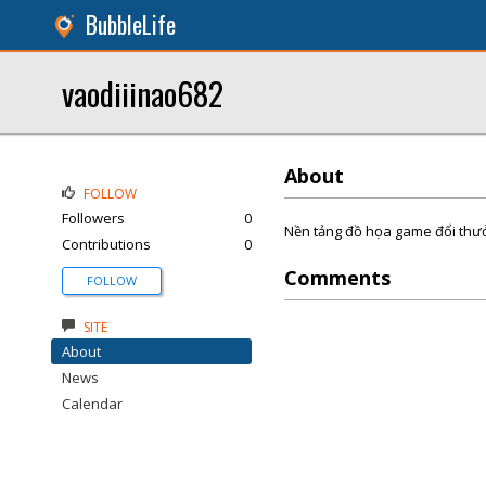
BubbleLife
vaodiiinao682
About
FOLLOW
Followers
0
Nền tảng đồ họa game đổi thưởn
Contributions
0
Comments
FOLLOW
SITE
About
News
Calendar