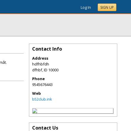
Log In
SIGN UP
Contact Info
Address
mắt.
hdfhbfdh
dfhbf
,
ID
10000
Phone
9545676443
Web
b52club.ink
Contact Us