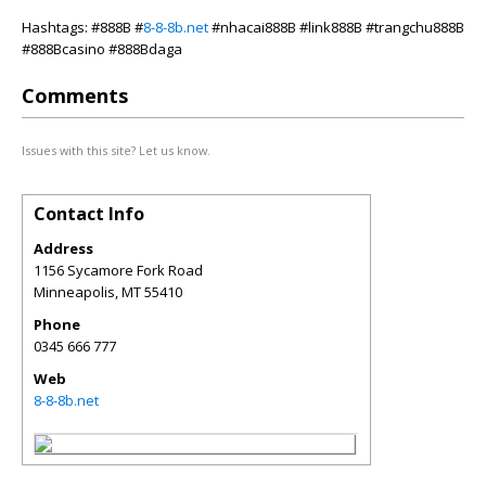
Hashtags: #888B #
8-8-8b.net
#nhacai888B #link888B #trangchu888B
#888Bcasino #888Bdaga
Comments
Issues with this site? Let us know.
Contact Info
Address
1156 Sycamore Fork Road
Minneapolis
,
MT
55410
Phone
0345 666 777
Web
8-8-8b.net