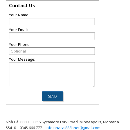
Contact Us
Your Name:
Your Email:
Your Phone:
Your Message:
Nhà Cái 888B
1156 Sycamore Fork Road, Minneapolis, Montana
55410
0345 666 777
info.nhacai888bnet@gmail.com